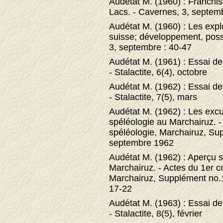
Audétat M. (1960) : Franchi
Lacs. - Cavernes, 3, septemb
Audétat M. (1960) : Les expl
suisse; développement, possib
3, septembre : 40-47
Audétat M. (1961) : Essai de
- Stalactite, 6(4), octobre
Audétat M. (1962) : Essai de
- Stalactite, 7(5), mars
Audétat M. (1962) : Les exc
spéléologie au Marchairuz. -
spéléologie, Marchairuz, Sup
septembre 1962
Audétat M. (1962) : Aperçu s
Marchairuz. - Actes du 1er c
Marchairuz, Supplément no.1
17-22
Audétat M. (1963) : Essai de
- Stalactite, 8(5), février