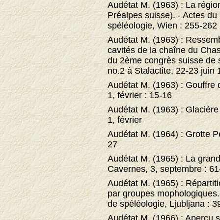
Audétat M. (1963) : La régi
Préalpes suisse). - Actes du
spéléologie, Wien : 255-262
Audétat M. (1963) : Ressem
cavités de la chaîne du Cha
du 2ème congrès suisse de 
no.2 à Stalactite, 22-23 juin
Audétat M. (1963) : Gouffre d
1, février : 15-16
Audétat M. (1963) : Glacière
1, février
Audétat M. (1964) : Grotte Per
27
Audétat M. (1965) : La grand
Cavernes, 3, septembre : 61
Audétat M. (1965) : Répartit
par groupes mophologiques. 
de spéléologie, Ljubljana : 
Audétat M. (1966) : Aperçu s