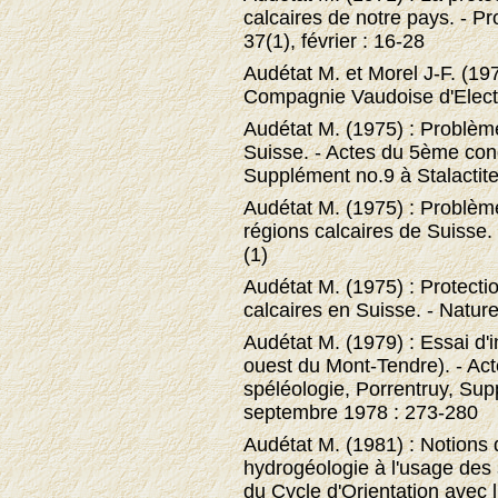
calcaires de notre pays. - Pr
37(1), février : 16-28
Audétat M. et Morel J-F. (19
Compagnie Vaudoise d'Electri
Audétat M. (1975) : Problèm
Suisse. - Actes du 5ème cong
Supplément no.9 à Stalactit
Audétat M. (1975) : Problème
régions calcaires de Suisse. 
(1)
Audétat M. (1975) : Protecti
calcaires en Suisse. - Nature
Audétat M. (1979) : Essai d'i
ouest du Mont-Tendre). - Ac
spéléologie, Porrentruy, Sup
septembre 1978 : 273-280
Audétat M. (1981) : Notions
hydrogéologie à l'usage des 
du Cycle d'Orientation avec l