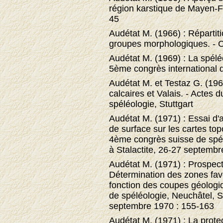
région karstique de Mayen-Fa
45
Audétat M. (1966) : Répartit
groupes morphologiques. - C
Audétat M. (1969) : La spélé
5ème congrès international d
Audétat M. et Testaz G. (196
calcaires et Valais. - Actes 
spéléologie, Stuttgart
Audétat M. (1971) : Essai d'
de surface sur les cartes to
4ème congrès suisse de spé
à Stalactite, 26-27 septembr
Audétat M. (1971) : Prospect
Détermination des zones fav
fonction des coupes géologi
de spéléologie, Neuchâtel, S
septembre 1970 : 155-163
Audétat M. (1971) : La prote