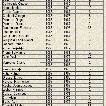
Compondu Claude
1965
1969
5
Nicole Michel
1965
1974
10
Pernet Claude
1965
1967
3
Cochard Georges
1966
1973
8
Diserens Roger
1966
1967
2
Diserens Rosette
1966
1967
2
Fankhauser Edmond
1966
1998
33
Fischer Denise
1966
1967
2
Godel Jean-Claude
1966
1967
2
Guignard Henri-Michel
1966
1968
3
Jaccard Robert
1966
1972
7
1966
1972
7
Pahud Fr�d�ric
Pierre Sylvianne
1966
1966
1
Rhis Paul
1966
1977
12
1966
1966
Verreyres Eliane
2
1968
1968
1966
1970
5
Zaugg Andr�
Fatio Patrick
1967
1967
1
Glauser Daniel
1967
1969
3
Porchet Raymonde
1967
1967
1
Rochat Jean-Jacques
1967
1967
1
Weber Philippe
1967
1967
1
Barblan Jean-Luc
1968
1971
4
Britt Alain
1968
1970
3
Burky Ruth
1968
1977
10
Casellini Michel
1968
...
56