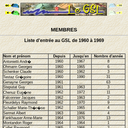
MEMBRES
Liste d'entrée au GSL de 1960 à 1969
Nom et prénom
Depuis
Jusqu'en
Nombre d'année
1960
1967
8
Antonietti Andr�
Ohmann Georges
1960
1965
6
Schenker Claude
1960
1962
3
1960
1990
31
Testaz Gr�goire
Genayne Georges
1961
...
63
Steputat Guy
1961
1963
3
1962
1972
11
Chenuz Eug�ne
Falconnier Jacques
1962
1963
2
Fleurdelys Raymond
1962
1970
9
1962
1965
4
Schaller Marie-Th�r�se
Sermet Albert
1963
1966
4
Fankhauser Anne-Marie
1964
1976
13
Montandon Roger
1964
1964
1
Collet Raymond
1965
1966
2