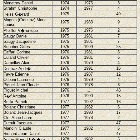
Menetrey Daniel
1974
1976
3
Strahm Christophe
1974
1977
4
1975
...
49
Heiss G�rard
Magnin-(Crausaz) Marie-
1975
1983
9
Louise
1975
1976
2
Pfeiffer V�ronique
Saugy Daniel
1975
1981
7
Saugy Jacqueline
1975
1981
7
Schober Gilles
1975
1999
25
Caffari Corinne
1976
1981
6
Culand Olivier
1976
1981
6
Darbellay Alain
1976
1979
4
1976
1991
16
Destraz Andr�
Favre Etienne
1976
1987
12
Oliboni Laurence
1976
1979
4
Piguet Jean-Claude
1976
1978
3
Piguet Michel
1976
...
48
1976
1990
15
R�f Antoine
Beffa Patrick
1977
1992
16
Bolanz Christiane
1977
1982
6
Bolanz Jean-Jacques
1977
1993
17
Clot Anne-Laure
1977
1978
2
Dutruit Jacques
1977
...
47
Mancini Claude
1977
1982
6
Richard Jean-Daniel
1977
...
47
1978
1982
5
Anton Marie-Th�r�se