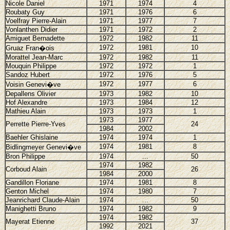
Nicole Daniel
1971
1974
4
Roubaty Guy
1971
1976
6
Voelfray Pierre-Alain
1971
1977
7
Vonlanthen Didier
1971
1972
2
Amiguet Bernadette
1972
1982
11
1972
1981
10
Gruaz Fran�ois
Morattel Jean-Marc
1972
1982
11
Mouquin Philippe
1972
1972
1
Sandoz Hubert
1972
1976
5
1972
1977
6
Voisin Genevi�ve
Depallens Olivier
1973
1982
10
Hof Alexandre
1973
1984
12
Mathieu Alain
1973
1973
1
1973
1977
Perrette Pierre-Yves
24
1984
2002
Baehler Ghislaine
1974
1974
1
1974
1981
8
Bidlingmeyer Genevi�ve
Bron Philippe
1974
...
50
1974
1982
Corboud Alain
26
1984
2000
Gandillon Floriane
1974
1981
8
Genton Michel
1974
1980
7
Jeanrichard Claude-Alain
1974
...
50
Manighetti Bruno
1974
1982
9
1974
1982
Mayerat Etienne
37
1992
2021