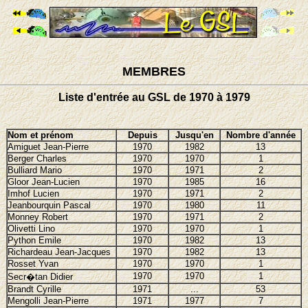
MEMBRES
Liste d'entrée au GSL de 1970 à 1979
Nom et prénom
Depuis
Jusqu'en
Nombre d'année
Amiguet Jean-Pierre
1970
1982
13
Berger Charles
1970
1970
1
Bulliard Mario
1970
1971
2
Gloor Jean-Lucien
1970
1985
16
Imhof Lucien
1970
1971
2
Jeanbourquin Pascal
1970
1980
11
Monney Robert
1970
1971
2
Olivetti Lino
1970
1970
1
Python Emile
1970
1982
13
Richardeau Jean-Jacques
1970
1982
13
Rosset Yvan
1970
1970
1
1970
1970
1
Secr�tan Didier
Brandt Cyrille
1971
...
53
Mengolli Jean-Pierre
1971
1977
7