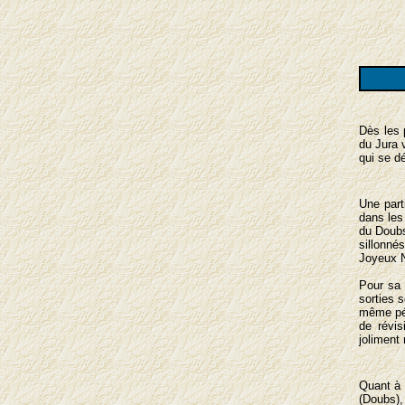
Dès les 
du Jura v
qui se dé
Une part
dans le
du Doubs
sillonn
Joyeux N
Pour sa 
sorties 
même péri
de révis
joliment 
Quant à 
(Doubs),