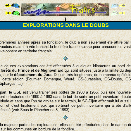
|
EXPLORATIONS DANS LE DOUBS
premières années après sa fondation, le club a non seulement été attiré par 
audois mais il a vite franchit la frontière franco-suisse pour parcourir les vas
veloppent en territoire français.
ie de ces explorations ont été effectuées à quelques kilomètres au nord d
s
forêts du Prince et de Mignovillard
qui sont situées juste à la limite du dé
, sur le
département du Jura
. Depuis très longtemps, de nombreux spéléol
és cette région (Fournier, Domergue, Weïté, GS-Jurassien, GS-Doubs, GS
iphargus, ...).
part, le GSL est venu trainer ses bottes de 1960 à 1966, puis une nouvelle
sont effectuées de 1990 à 1993 dans le but de sortir un petit inventaire. Toutef
ode et sans que l'on se croise sur le terrain, le SC-Dijon effectuait lui aussi 
ion et c'est finalement eux qui sortiront ce petit inventaire qui a été d'aill
réalisé (voir Sous-le-Plancher no.8, 1993).
la majeure partie des explorations, elles ont été effectuées dans le canton 
 sur les communes en bordure de la fontière.