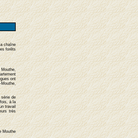
la chaîne
tes forêts
e Mouthe,
partement
ogues ont
-Mouthe,
 série de
ois, à la
un travail
eurs très
de Mouthe