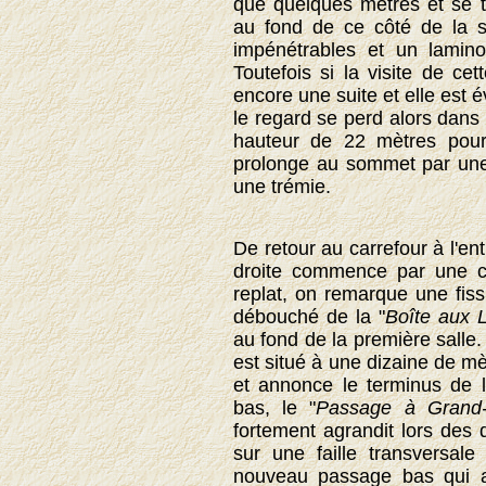
que quelques mètres et se t
au fond de ce côté de la sa
impénétrables et un lamino
Toutefois si la visite de cett
encore une suite et elle est év
le regard se perd alors dans l
hauteur de 22 mètres pour
prolonge au sommet par une
une trémie.
De retour au carrefour à l'en
droite commence par une co
replat, on remarque une fissu
débouché de la "
Boîte aux L
au fond de la première salle.
est situé à une dizaine de m
et annonce le terminus de 
bas, le "
Passage à Grand
fortement agrandit lors des
sur une faille transversal
nouveau passage bas qui a