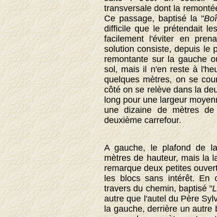
transversale dont la remonté
Ce passage, baptisé la "
Boî
difficile que le prétendait 
facilement l'éviter en pre
solution consiste, depuis le
remontante sur la gauche où
sol, mais il n'en reste à l'h
quelques mètres, on se cour
côté on se relève dans la d
long pour une largeur moyenn
une dizaine de mètres de 
deuxième carrefour.
A gauche, le plafond de l
mètres de hauteur, mais la l
remarque deux petites ouver
les blocs sans intérêt. En 
travers du chemin, baptisé "
L
autre que l'autel du Père Syl
la gauche, derrière un autre b