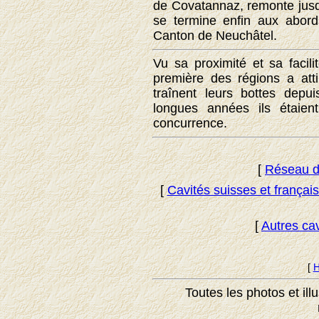
de Covatannaz, remonte jus
se termine enfin aux abord
Canton de Neuchâtel.
Vu sa proximité et sa facil
première des régions a atti
traînent leurs bottes depu
longues années ils étaie
concurrence.
[
Réseau d
[
Cavités suisses et frança
[
Autres ca
[
H
Toutes les photos et ill