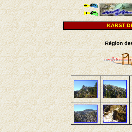
KARST D
Région
de