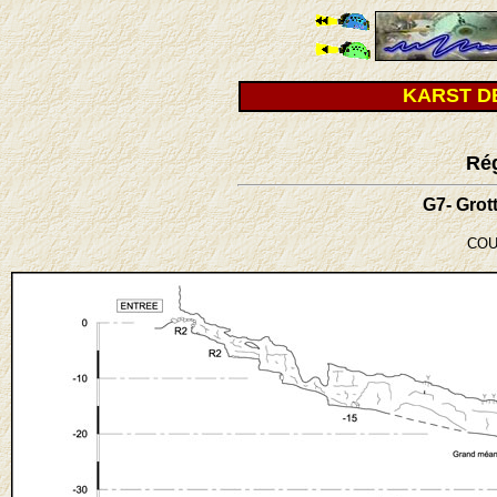
KARST D
Ré
G7- Grot
COU