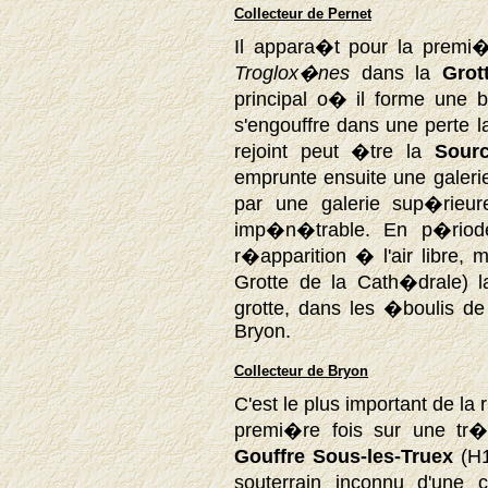
Collecteur de Pernet
Il appara�t pour la premi�
Troglox�nes
dans la
Grot
principal o� il forme une b
s'engouffre dans une perte l
rejoint peut �tre la
Sour
emprunte ensuite une galerie 
par une galerie sup�rieure
imp�n�trable. En p�riod
r�apparition � l'air libre
Grotte de la Cath�drale) l
grotte, dans les �boulis d
Bryon.
Collecteur de Bryon
C'est le plus important de la
premi�re fois sur une tr
Gouffre Sous-les-Truex
(H1
souterrain inconnu d'une c