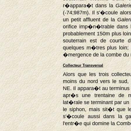
r�appara�t dans la
Galeri
(-74;987m). Il s'�coule alors
un petit affluent de la
Galer
orifice imp�n�trable dans l
probablement 150m plus loi
souterrain est de courte d
quelques m�tres plus loin; c
�mergence de la combe d
Collecteur Transversal
Alors que les trois collec
moins du nord vers le sud, 
NE. Il appara�t au terminus
apr�s une trentaine de m
lat�rale se terminant par un
le siphon, mais sit�t que l
s'�coule aussi dans la gal
l'entr�e qui domine la Comb