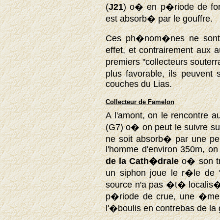
(
J21
) o� en p�riode de fort
est absorb� par le gouffre.
Ces ph�nom�nes ne sont p
effet, et contrairement aux 
premiers "collecteurs souterra
plus favorable, ils peuvent
couches du Lias.
Collecteur de Famelon
A l'amont, on le rencontre a
(G7) o� on peut le suivre su
ne soit absorb� par une pe
l'homme d'environ 350m, on 
de la Cath�drale
o� son tra
un siphon joue le r�le de 
source n'a pas �t� localis�e
p�riode de crue, une �mer
l'�boulis en contrebas de la