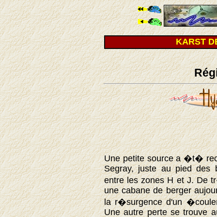
KARST D
Rég
Une petite source a �t� r
Segray, juste au pied des b
entre les zones H et J. De tr
une cabane de berger aujour
la r�surgence d'un �coule
Une autre perte se trouve 