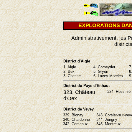
EXPLORATIONS DAN
Administrativement, les P
distric
District d'Aigle
1. Aigle
4. Corbeyrier
7
2. Bex
5. Gryon
8
3. Chessel
6. Lavey-Morcles
9
District du Pays d'Enhaut
323. Château
324. Rossinièr
d'Oex
District de Vevey
339. Blonay
343. Corsier-sur-Vev
340. Chardonne
344. Jongny
342. Corseaux
345. Montreux