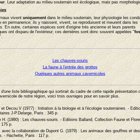
eur
. Leur adaptation au milieu souterrain est écologique, mais pas morphologi
bies
imaux vivent
uniquement
dans le milieu souterrain, leur physiologie les con
re en permanence; ils y naissent, vivent, se reproduisent et meurent dans les
s. En outre, certaines espèces sont d'origine très ancienne et leurs parents
ques ont disparu de l'extérieur; ces dernières sont donc souvent appelées "
fos
".
Les chauves-souris
La faune à l'entrée des grottes
Quelques autres animaux cavernicoles
 d'une liste bibliographique qui sortirait du cadre de cette rapide présentation 
vernicole de notre région, voici trois ouvrages pour en savoir plus.
 et Decou.V (1977) : Initiation à la biologie et à l'écologie souterraines. - Editi
taires J-P.Delarge, Paris : 345 p.
 H. (1980) : Les chauves-souris. - Editions Balland, Collection Faune et Flor
 175 p.
. avec la collaboration de Dupont G. (1979) : Les animaux des gouffres et des
. - Hachette, Paris : 117 p.