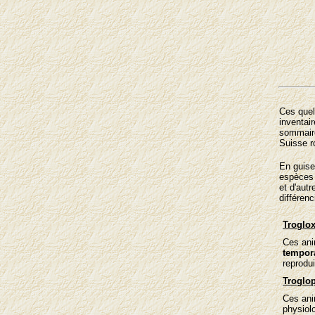
Ces quel
inventai
sommaire
Suisse 
En guise
espèces 
et d'aut
différenc
Troglo
Ces anim
tempor
reprodu
Troglop
Ces ani
physiol