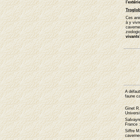
l'extéri
Troglo
Ces an
à y viv
caverne
zoologi
vivants
A défaut
faune ca
Ginet R.
Universi
Salvayre
France :
Siffre M
cavernes