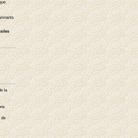
que.
damnants
siles
de la
ons
e de