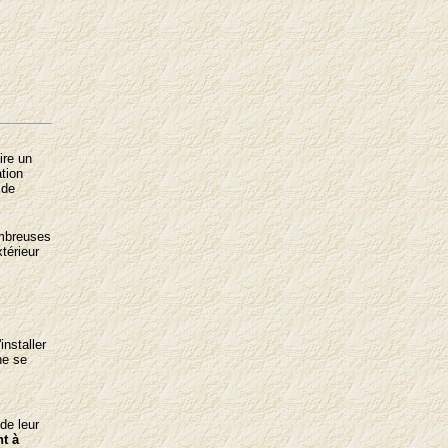
ire un
tion
 de
ombreuses
térieur
installer
ne se
de leur
nt
à