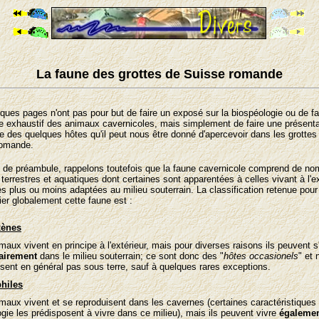
La faune des grottes de Suisse romande
ques pages n'ont pas pour but de faire un exposé sur la biospéologie ou de fa
re exhaustif des animaux cavernicoles, mais simplement de faire une présenta
 des quelques hôtes qu'il peut nous être donné d'apercevoir dans les grottes
romande.
 de préambule, rappelons toutefois que la faune cavernicole comprend de n
terrestres et aquatiques dont certaines sont apparentées à celles vivant à l'ex
res plus ou moins adaptées au milieu souterrain. La classification retenue pour
ier globalement cette faune est :
xènes
aux vivent en principe à l'extérieur, mais pour diverses raisons ils peuvent s'
airement
dans le milieu souterrain; ce sont donc des "
hôtes occasionels
" et 
isent en général pas sous terre, sauf à quelques rares exceptions.
hiles
maux vivent et se reproduisent dans les cavernes (certaines caractéristiques 
ogie les prédisposent à vivre dans ce milieu), mais ils peuvent vivre
égaleme