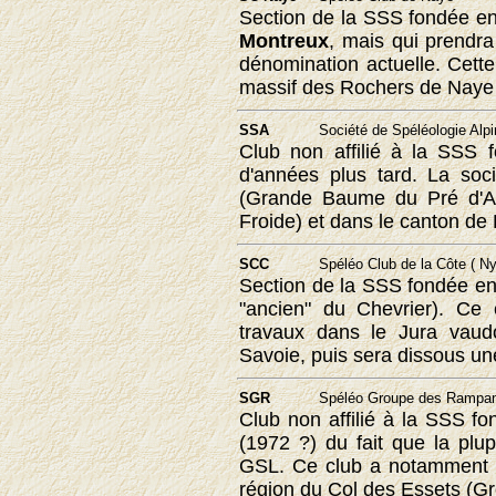
Section de la SSS fondée e
Montreux
, mais qui prendr
dénomination actuelle. Cette
massif des Rochers de Naye 
SSA
Société de Spéléologie Alpi
Club non affilié à la SSS
d'années plus tard. La soc
(Grande Baume du Pré d'Aub
Froide) et dans le canton de 
SCC
Spéléo Club de la Côte ( Ny
Section de la SSS fondée e
"ancien" du Chevrier). Ce 
travaux dans le Jura vaud
Savoie, puis sera dissous un
SGR
Spéléo Groupe des Rampa
Club non affilié à la SSS f
(1972 ?) du fait que la plu
GSL. Ce club a notamment e
région du Col des Essets (Gr