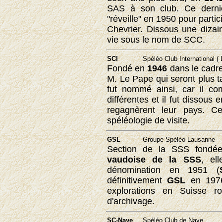
SAS à son club. Ce dernie
"réveille" en 1950 pour parti
Chevrier. Dissous une dizai
vie sous le nom de SCC.
SCI
Spéléo Club International (
Fondé en
1946
dans le cadre
M. Le Pape qui seront plus 
fut nommé ainsi, car il co
différentes et il fut dissous 
regagnèrent leur pays. Ce
spéléologie de visite.
GSL
Groupe Spéléo Lausanne
Section de la SSS fond
vaudoise de la SSS
, el
dénomination en 1951 (
définitivement
GSL
en 1976
explorations en Suisse r
d'archivage.
SC-Naye
Spéléo Club de Naye