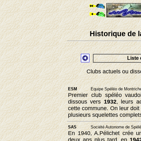
Historique de 
Liste
Clubs actuels ou disso
ESM
Equipe Spéléo de Montrich
Premier club spéléo vaudo
dissous vers
1932
, leurs a
cette commune. On leur doit
plusieurs squelettes complets
SAS
Société Autonome de Spéléo
En 1940, A.Pélichet crée u
deux ans plus tard, en
194