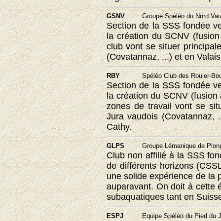
GSNV
Groupe Spéléo du Nord Vaud
Section de la SSS fondée v
la création du SCNV (fusion
club vont se situer principa
(Covatannaz, ...) et en Valais
RBY
Spéléo Club des Rouler-Bou
Section de la SSS fondée v
la création du SCNV (fusio
zones de travail vont se si
Jura vaudois (Covatannaz, .
Cathy.
GLPS
Groupe Lémanique de Plong
Club non affilié à la SSS fo
de différents horizons (CSSL
une solide expérience de la 
auparavant. On doit à cette
subaquatiques tant en Suisse 
ESPJ
Equipe Spéléo du Pied du 