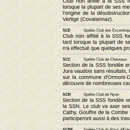
Club non affilié à la SSS 
lorsque la plupart de ses m
l'origine de la désobstruct
Vertige (Covatannaz).
SCE
Spéléo Club des Excentriqu
Club non affilié à la SSS 
tard lorsque la plupart de 
n'a effectué que quelques pr
SCC
Spéléo Club de Cheseaux
Section de la SSS fondée 
Jura vaudois sans résultats, 
sur la commune d'Ormont-Des
découvre de nombreuses cav
SCN
Spéléo Club de Nyon
Section de la SSS fondée v
la SSN. Le club va axer ses
Cathy, Gouffre de la Combe T
participeront aussi à des trav
SCPE
Spéléo Club du Pays d'Enh