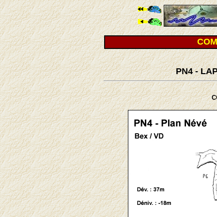
COM
PN4 - LA
C